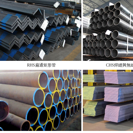
RHS扁通矩形管
CHS焊縫興無