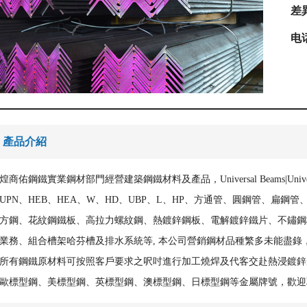
差
电
產品介紹
煌商佑鋼鐵實業鋼材部門經營建築鋼鐵材料及產品，Universal Beams|Univer
UPN、HEB、HEA、W、HD、UBP、L、HP、方通管、圓鋼管、扁
方鋼、花紋鋼鐵板、高拉力螺紋鋼、熱鍍鋅鋼板、電解鍍鋅鐵片、不鏽鋼板、Type
業務、組合槽架哈芬槽及排水系統等, 本公司營銷鋼材品種繁多未能盡錄
所有鋼鐵原材料可按照客戶要求之呎吋進行加工燒焊及代客交赴熱浸鍍鋅
歐標型鋼、美標型鋼、英標型鋼、澳標型鋼、日標型鋼等金屬牌號，歡迎