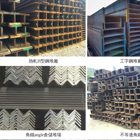
熱軋H型鋼堆廠
工字鋼堆
角鐵angle倉儲堆場
不等邊角