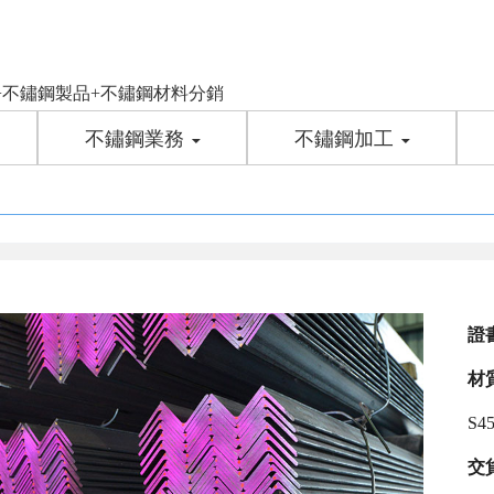
工程+不鏽鋼製品+不鏽鋼材料分銷
不鏽鋼業務
不鏽鋼加工
證
材
S4
交