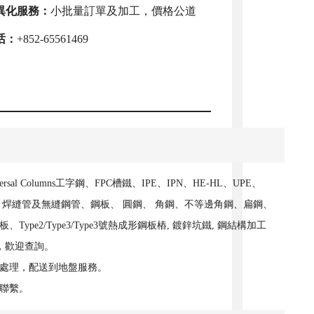
異化服務：
小批量訂單及加工，價格公道
话：
+852-65561469
sal Columns工字鋼、FPC槽鐵、IPE、IPN、HE-HL、UPE、
鋼管、焊縫管及無縫鋼管、鋼板、 圓鋼、 角鋼、不等邊角鋼、扁鋼、
2/Type3/Type3號熱成形鋼板樁, 鍍鋅坑鐵, 鋼結構加工
，歡迎查詢。
處理，配送到地盤服務。
聯繫。