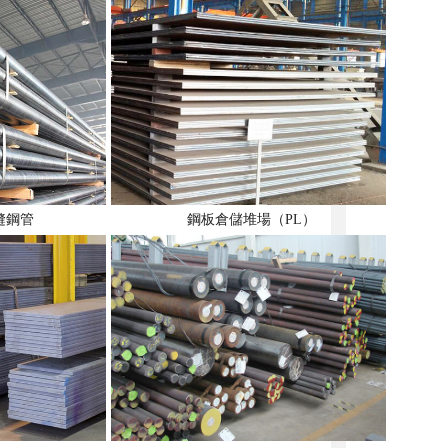
縫鋼管
鋼板倉儲堆場（PL）