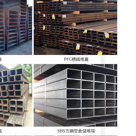
廠
PFC槽鐵堆廠
鐵
SHS方鋼管倉儲堆場