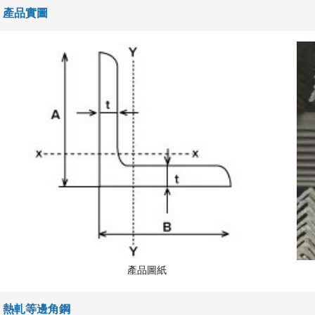
產品實圖
產品圖紙
熱軋等邊角鋼