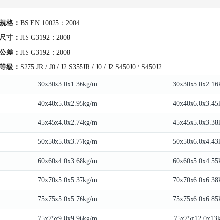
規格：
BS EN 10025：2004
尺寸：
JIS G3192：2008
公差：
JIS G3192：2008
等級：
S275 JR / J0 / J2 S355JR / J0 / J2 S450J0 / S450J2
30x30x3.0x1.36kg/m
30x30x5.0x2.16
40x40x5.0x2.95kg/m
40x40x6.0x3.45
45x45x4.0x2.74kg/m
45x45x5.0x3.38
50x50x5.0x3.77kg/m
50x50x6.0x4.43
60x60x4.0x3.68kg/m
60x60x5.0x4.55
70x70x5.0x5.37kg/m
70x70x6.0x6.38
75x75x5.0x5.76kg/m
75x75x6.0x6.85
75x75x9.0x9.96kg/m
75x75x12.0x13