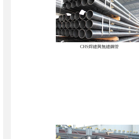
CHS焊縫興無縫鋼管