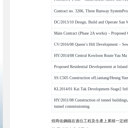
Contract no. 3206, Three Runway SystemPro
DC/2013/10 Design, Build and Operate San 
Main Contract (Phase 2A works) – Proposed
CV/2016/08 Queen’s Hill Development – Se
HY/2014/08 Central Kowloon Route Yau Ma 
Proposed Residential Developement at In
SS C505 Construction ofLiantang/Heung Yuen
KL2014/01 Kai Tak Development-Stage2 Infr
HY/2011/08 Construction of tunnel buildings,
tunnel commissioning.
煌商佑鋼鐵在過往工程及生產上累積一定經