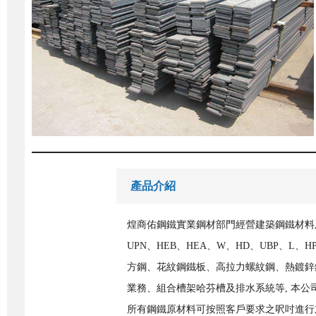
產品介紹
煌商佑鋼鐵實業鋼材部門經營建築鋼鐵材料及產品，Univ
UPN、HEB、HEA、W、HD、UBP、
方鋼、花紋鋼鐵板、高拉力螺紋鋼、熱鍍鋅鋼板、
業務、組合槽架哈芬槽及排水系統等, 本
所有鋼鐵原材料可按照客戶要求之呎吋進行