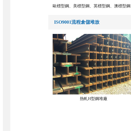
歐標型鋼、美標型鋼、英標型鋼、澳標型鋼
ISO9001流程倉儲堆放
熱軋H型鋼堆廠